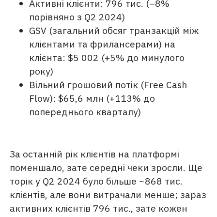
Активні клієнти: 796 тис. (–8%
порівняно з Q2 2024)
GSV (загальний обсяг транзакцій між
клієнтами та фрилансерами) на
клієнта: $5 002 (+5% до минулого
року)
Вільний грошовий потік (Free Cash
Flow): $65,6 млн (+113% до
попереднього кварталу)
За останній рік клієнтів на платформі
поменшало, зате середні чеки зросли. Ще
торік у Q2 2024 було більше ~868 тис.
клієнтів, але вони витрачали менше; зараз
активних клієнтів 796 тис., зате кожен