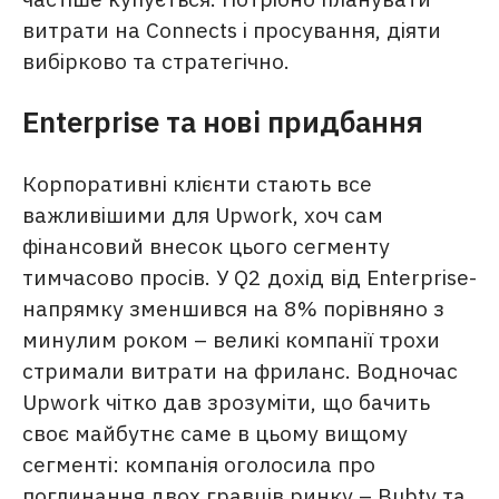
витрати на Connects і просування, діяти
вибірково та стратегічно.
Enterprise та нові придбання
Корпоративні клієнти стають все
важливішими для Upwork, хоч сам
фінансовий внесок цього сегменту
тимчасово просів. У Q2 дохід від Enterprise-
напрямку зменшився на 8% порівняно з
минулим роком – великі компанії трохи
стримали витрати на фриланс. Водночас
Upwork чітко дав зрозуміти, що бачить
своє майбутнє саме в цьому вищому
сегменті: компанія оголосила про
поглинання двох гравців ринку – Bubty та