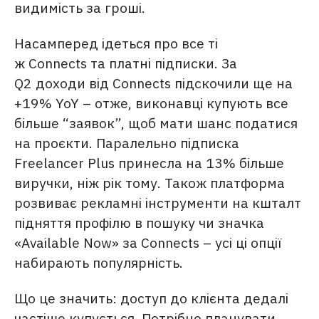
видимість за гроші.
Насамперед ідеться про все ті
ж Connects та платні підписки. За
Q2 доходи від Connects підскочили ще на
+19% YoY – отже, виконавці купують все
більше “заявок”, щоб мати шанс податися
на проєкти. Паралельно підписка
Freelancer Plus принесла на 13% більше
виручки, ніж рік тому. Також платформа
розвиває рекламні інструменти на кшталт
підняття профілю в пошуку чи значка
«Available Now» за Connects – усі ці опції
набирають популярність.
Що це значить: доступ до клієнта дедалі
частіше купується. Потрібно планувати