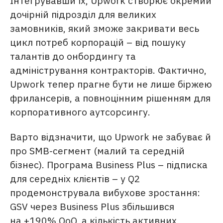
Інтегрувавши їх, Upwork створює окремий
дочірній підрозділ для великих
замовників, який зможе закривати весь
цикл потреб корпорацій – від пошуку
талантів до онбордингу та
адміністрування контракторів. Фактично,
Upwork тепер прагне бути не лише біржею
фрилансерів, а повноцінним рішенням для
корпоративного аутсорсингу.
Варто відзначити, що Upwork не забуває й
про SMB-сегмент (малий та середній
бізнес). Програма Business Plus – підписка
для середніх клієнтів – у Q2
продемонструвала вибухове зростання:
GSV через Business Plus збільшився
на +190% QoQ, а кількість активних