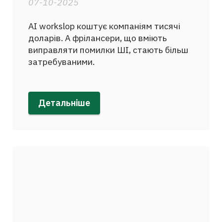
07-10-2025
AI workslop коштує компаніям тисячі
доларів. А фрілансери, що вміють
виправляти помилки ШІ, стають більш
затребуваними.
Детальніше