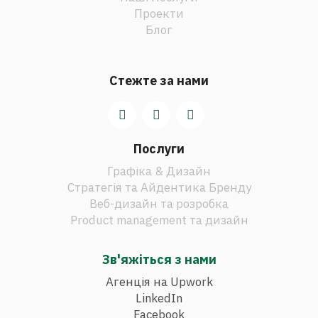
Проекти
Блог
Стежте за нами
Послуги
Графіка & Дизайн
Стратегія та Айдентика Бренду
Веб-дизайн та розробка
Product management та дизайн
Зв'яжіться з нами
Агенція на Upwork
LinkedIn
Facebook