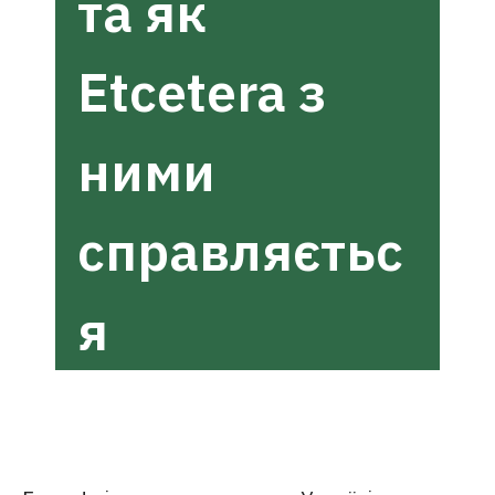
та як
Etcetera з
ними
справляєтьс
я