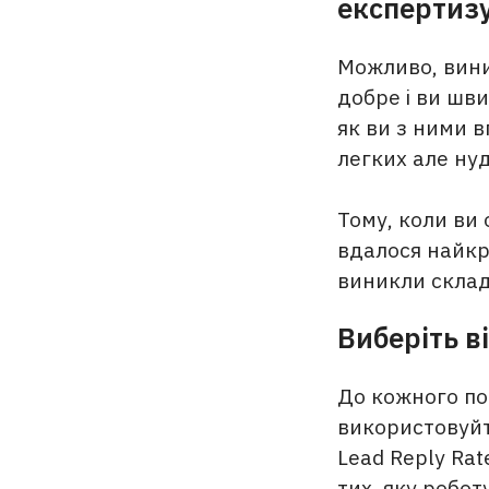
експертизу
Можливо, вини
добре і ви шви
як ви з ними 
легких але нуд
Тому, коли ви 
вдалося найкра
виникли складн
Виберіть в
До кожного по
використовуйт
Lead Reply Rate
тих, яку робо