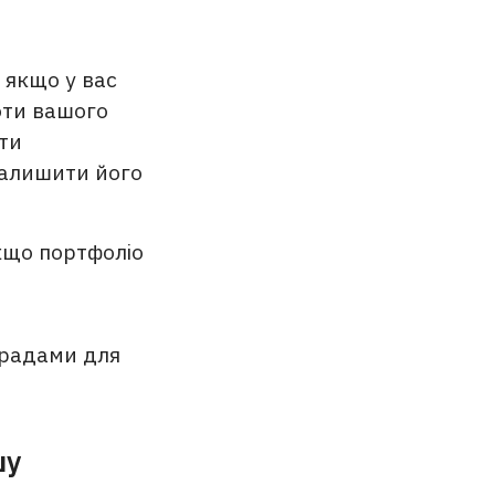
якщо у вас
оти вашого
ти
залишити його
кщо портфоліо
орадами для
шу