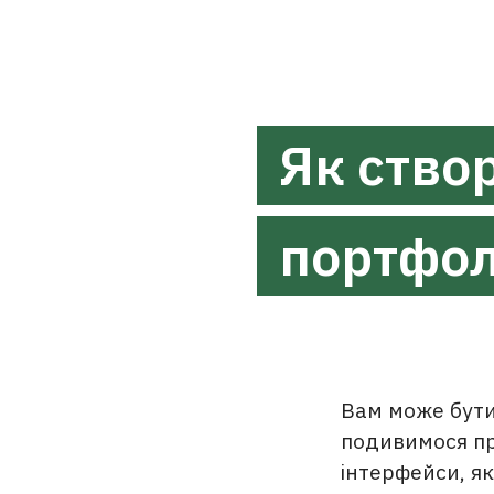
Як ство
портфол
Вам може бути
подивимося пра
інтерфейси, я