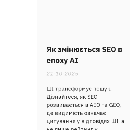
Як змінюється SEO в
епоху AI
21-10-2025
ШІ трансформує пошук.
Дізнайтеся, як SEO
розвивається в AEO та GEO,
де видимість означає
цитування у відповідях ШІ, а
не лише рейтинг у