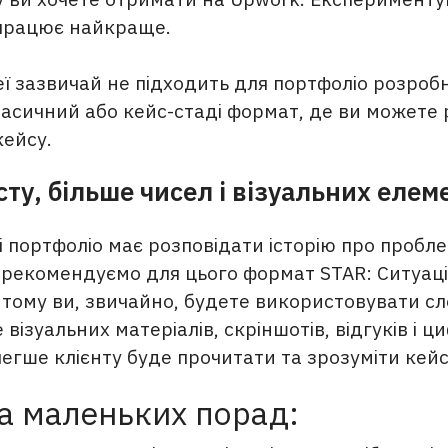
працює найкраще.
ї зазвичай не підходить для портфоліо розробн
асичний або кейс-стаді формат, де ви можете 
кейсу.
ту, більше чисел і візуальних елеме
і портфоліо має розповідати історію про пробл
и рекомендуємо для цього формат STAR: Ситуац
, тому ви, звичайно, будете використовувати сл
 візуальних матеріалів, скріншотів, відгуків і ц
егше клієнту буде прочитати та зрозуміти кейс
а маленьких порад: