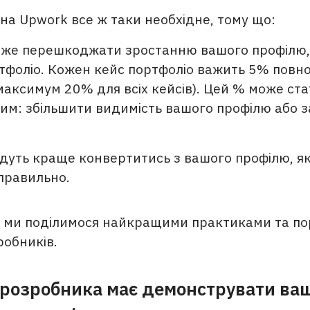
на Upwork все ж таки необхідне, тому що:
же перешкоджати зростанню вашого профілю, 
тфоліо. Кожен кейс портфоліо важить 5% повн
максимум 20% для всіх кейсів). Цей % може ста
им: збільшити видимість вашого профілю або 
удуть краще конвертитись з вашого профілю, я
правильно.
і ми поділимося найкращими практиками та п
робників.
 розробника має демонструвати ва