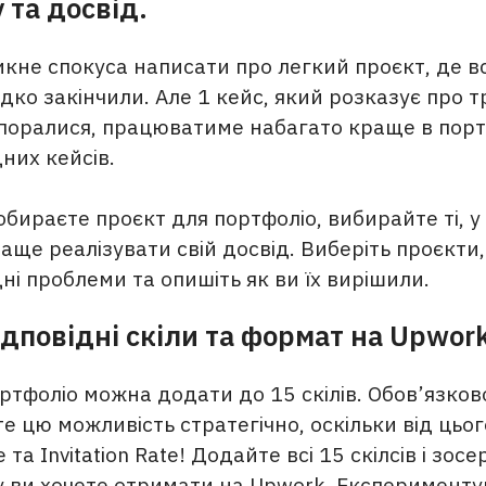
 та досвід.
кне спокуса написати про легкий проєкт, де 
дко закінчили. Але 1 кейс, який розказує про т
впоралися, працюватиме набагато краще в портф
них кейсів.
обираєте проєкт для портфоліо, вибирайте ті, у
ще реалізувати свій досвід. Виберіть проєкти,
і проблеми та опишіть як ви їх вирішили.
ідповідні скіли та формат на Upwork
ртфоліо можна додати до 15 скілів. Обов’язков
е цю можливість стратегічно, оскільки від цьо
 та Invitation Rate! Додайте всі 15 скілсів і зос
ту ви хочете отримати на Upwork. Експерименту