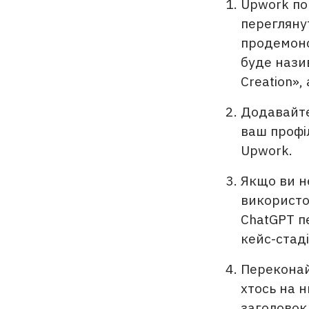
Upwork пок
переглянут
продемонс
буде нази
Creation»,
Додавайте 
ваш профі
Upwork.
Якщо ви н
використов
ChatGPT п
кейс-стаді
Переконай
хтось на н
заголовок