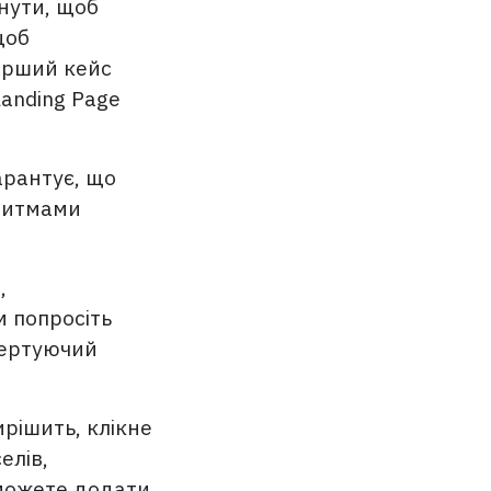
кнути, щоб
щоб
ерший кейс
anding Page
арантує, що
оритмами
,
м попросіть
вертуючий
рішить, клікне
елів,
 можете додати