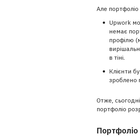
Але портфоліо 
Upwork мо
немає пор
профілю (
вирішальн
в тіні.
Клієнти б
зроблено 
Отже, сьогодн
портфоліо роз
Портфоліо