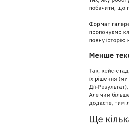
побачити, що 
Формат галере
пропонуємо кл
повну історію 
Менше текс
Так, кейс-стад
їх рішення (м
Дії-Результат)
Але чим більше
додасте, тим л
Ще кільк