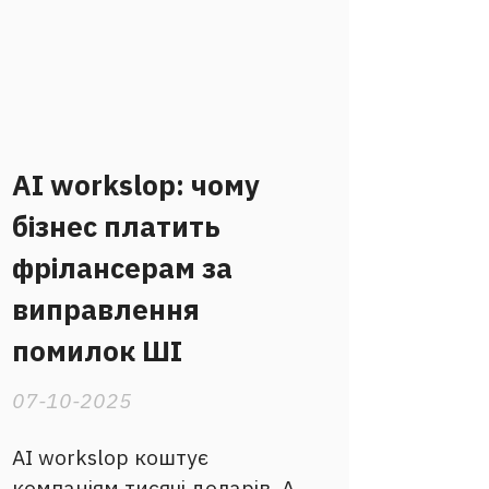
AI workslop: чому
бізнес платить
фрілансерам за
виправлення
помилок ШІ
07-10-2025
AI workslop коштує
компаніям тисячі доларів. А