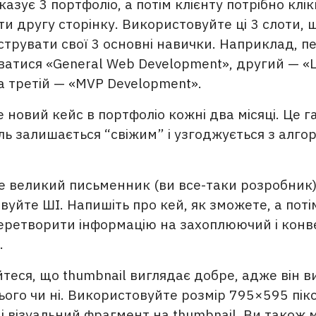
азує 3 портфоліо, а потім клієнту потрібно клі
и другу сторінку. Використовуйте ці 3 слоти, 
трувати свої 3 основні навички. Наприклад, п
ватися «General Web Development», другий — «L
 а третій — «MVP Development».
новий кейс в портфоліо кожні два місяці. Це г
ль залишається “свіжим” і узгоджується з алг
е великий письменник (ви все-таки розробник)
уйте ШІ. Напишіть про кей, як зможете, а поті
еретворити інформацію на захоплюючий і кон
.
теся, що thumbnail виглядає добре, адже він ви
ього чи ні. Використовуйте розмір 795×595 пікс
 і візуальний фрагмент на thumbnail. Ви також