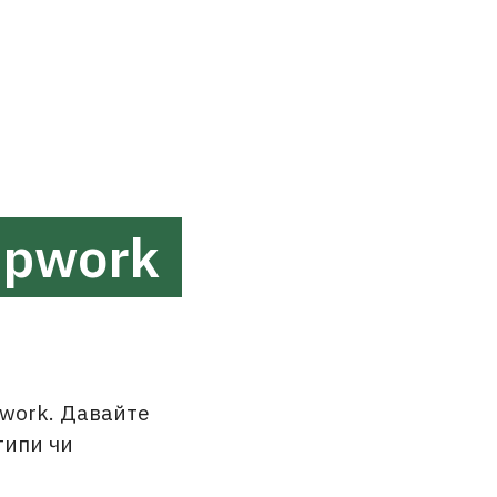
Upwork
work. Давайте
типи чи