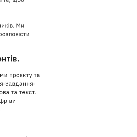
иків. Ми
розповісти
нтів.
еми проєкту та
ія-Завдання-
ова та текст.
ифр ви
.