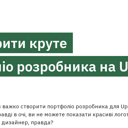
рити круте
іо розробника на 
 важко створити портфоліо розробника для Up
вді в очі, ви не можете показати красиві лого
к дизайнер, правда?