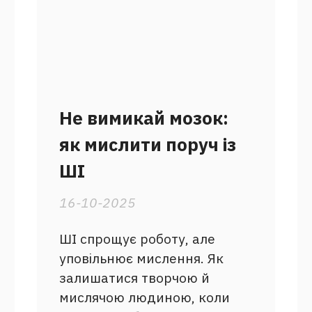
Не вимикай мозок:
як мислити поруч із
ШІ
16-10-2025
ШІ спрощує роботу, але
уповільнює мислення. Як
залишатися творчою й
мислячою людиною, коли