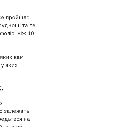
все пройшло
руднощі та те,
оліо, ніж 10
 яких вам
 у яких
.
о
го залежать
ередьтеся на
йте, щоб