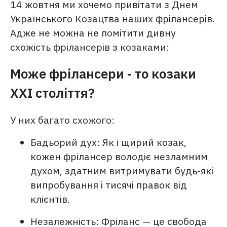
14 жовтня ми хочемо привітати з Днем
Українського Козацтва наших фрілансерів.
Адже не можна не помітити дивну
схожість фрілансерів з козаками:
Може фрілансери - то козаки
XXI століття?
У них багато схожого:
Бадьорий дух: Як і щирий козак,
кожен фрілансер володіє незламним
духом, здатним витримувати будь-які
випробування і тисячі правок від
клієнтів.
Незалежність: Фріланс — це свобода