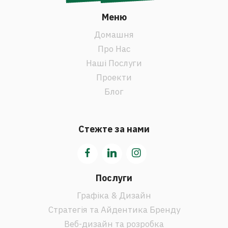
Меню
Домашня
Про Нас
Наші Послуги
Проекти
Блог
Стежте за нами
Послуги
Графіка & Дизайн
Стратегія та Айдентика Бренду
Веб-дизайн та розробка