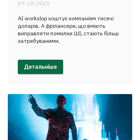
07-10-2025
AI workslop коштує компаніям тисячі
доларів. А фрілансери, що вміють
виправляти помилки ШІ, стають більш
затребуваними.
Детальніше