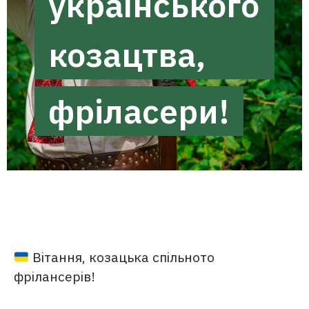
українського
козацтва,
фріласери!
Вітання, козацька спільното
фрілансерів!