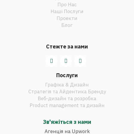
Про Нас
Наші Послуги
Проекти
Блог
Стежте за нами
Послуги
Графіка & Дизайн
Стратегія та Айдентика Бренду
Веб-дизайн та розробка
Product management та дизайн
Зв'яжіться з нами
Агенція на Upwork