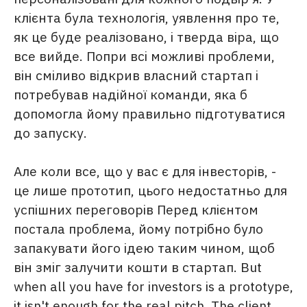
клієнта була технологія, уявлення про те,
як це буде реалізовано, і тверда віра, що
все вийде. Попри всі можливі проблеми,
він сміливо відкрив власний стартап і
потребував надійної команди, яка б
допомогла йому правильно підготуватися
до запуску.
Але коли все, що у вас є для інвесторів, -
це лише прототип, цього недостатньо для
успішних переговорів Перед клієнтом
постала проблема, йому потрібно було
запакувати його ідею таким чином, щоб
він зміг залучити кошти в стартап. But
when all you have for investors is a prototype,
it isn't enough for the real pitch. The client